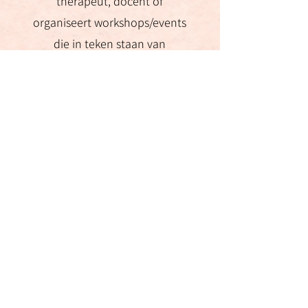
therapeut, docent of
organiseert workshops/events
die in teken staan van
persoonlijke groei.
Je hecht waarde aan een
genderneutrale en inclusieve
benadering.
Je bent bereid om bij te dragen
aan onze warme en
ondersteunende community.
Je bent enthousiast om samen
te groeien.
Interesse? Voel je de roeping
om deel uit te maken van