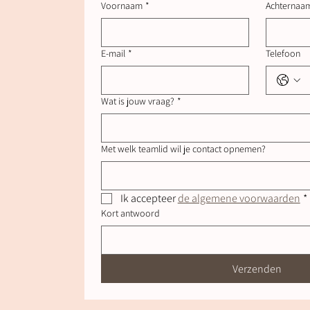
Voornaam
*
Achternaa
E-mail
*
Telefoon
Wat is jouw vraag?
*
Met welk teamlid wil je contact opnemen?
Ik accepteer 
de algemene voorwaarden
*
Kort antwoord
Verzenden