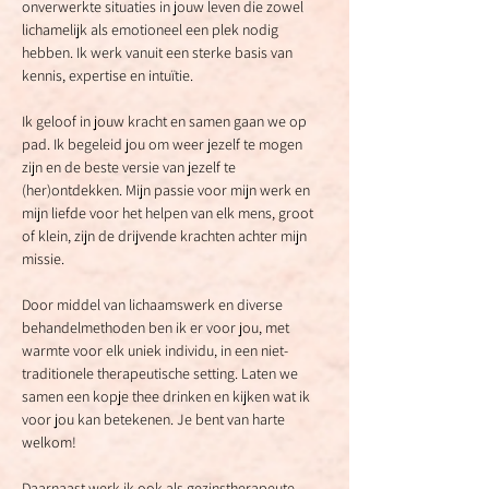
onverwerkte situaties in jouw leven die zowel 
lichamelijk als emotioneel een plek nodig 
hebben. Ik werk vanuit een sterke basis van 
kennis, expertise en intuïtie.
Ik geloof in jouw kracht en samen gaan we op 
pad. Ik begeleid jou om weer jezelf te mogen 
zijn en de beste versie van jezelf te 
(her)ontdekken. Mijn passie voor mijn werk en 
mijn liefde voor het helpen van elk mens, groot 
of klein, zijn de drijvende krachten achter mijn 
missie.
Door middel van lichaamswerk en diverse 
behandelmethoden ben ik er voor jou, met 
warmte voor elk uniek individu, in een niet-
traditionele therapeutische setting. Laten we 
samen een kopje thee drinken en kijken wat ik 
voor jou kan betekenen. Je bent van harte 
welkom!
Daarnaast werk ik ook als gezinstherapeute, 