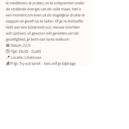
te mediteren, te praten, en te ontspannen onder 
de stralende energie van de volle maan. Het is 
een moment om even uit de dagelijkse drukte te 
stappen en jezelf op te laden. Of je nu behoefte 
hebt aan een luisterend oor, nieuwe inzichten 
wilt opdoen, of gewoon wilt genieten van de 
gezelligheid, je bent van harte welkom!
📅 Datum: 22/5
🕒 Tijd: 19u30 - 21u00
📍 Locatie: Lihahouse
💰 Prijs: Try-out tarief -  kies zelf je bijdrage 
tussen €11-€22
Meer weergeven
Deel dit evenement